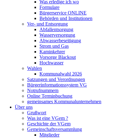
Was erledige ich wo
Formulare
Bürgerservice ONLINE
Behörden und Institutionen
Ver- und Entsorgung
Abfallentsorgung
Wasserversorgung
Abwasserbeseitigung
Strom und Gas
Kaminkehrer
Vorsorge Blackout
Hochwasser
Wahlen
Kommunalwahl 2026
Satzungen und Verordnungen
Bürgerinformationssystem VG
Notrufnummern
Online Terminbuchung
gemeinsames Kommunalunternehmen
Über uns
Grußwort
Was ist eine VGem ?
Geschichte der VGem
Gemeinschaftsversammlung
Mitglieder