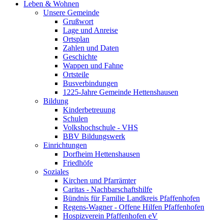
Leben & Wohnen
Unsere Gemeinde
Grußwort
Lage und Anreise
Ortsplan
Zahlen und Daten
Geschichte
Wappen und Fahne
Ortsteile
Busverbindungen
1225-Jahre Gemeinde Hettenshausen
Bildung
Kinderbetreuung
Schulen
Volkshochschule - VHS
BBV Bildungswerk
Einrichtungen
Dorfheim Hettenshausen
Friedhöfe
Soziales
Kirchen und Pfarrämter
Caritas - Nachbarschaftshilfe
Bündnis für Familie Landkreis Pfaffenhofen
Regens-Wagner - Offene Hilfen Pfaffenhofen
Hospizverein Pfaffenhofen eV