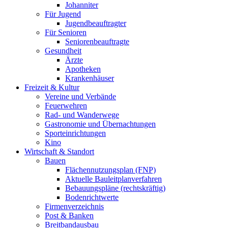
Johanniter
Für Jugend
Jugendbeauftragter
Für Senioren
Seniorenbeauftragte
Gesundheit
Ärzte
Apotheken
Krankenhäuser
Freizeit & Kultur
Vereine und Verbände
Feuerwehren
Rad- und Wanderwege
Gastronomie und Übernachtungen
Sporteinrichtungen
Kino
Wirtschaft & Standort
Bauen
Flächennutzungsplan (FNP)
Aktuelle Bauleitplanverfahren
Bebauungspläne (rechtskräftig)
Bodenrichtwerte
Firmenverzeichnis
Post & Banken
Breitbandausbau